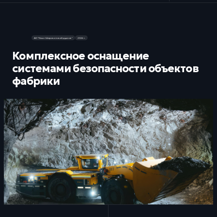
я страница
Проекты
АО "Ново-Широкинский рудник"
2026 г.
Комплексное оснащение
системами безопасности объектов
фабрики