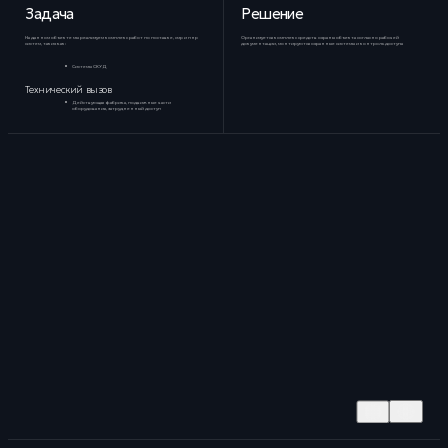
Задача
Решение
На данном объекте мы реализуем комплекс работ по поставке, смр и пнр
Организуется комплекс средств охраны объекта согласно рабочей
систем, таких как:
документации, монтируются охранные системы и контроль доступа
Системы СКУД
Технический вызов
Действующая фабрика, подвижные части
оборудования, затрудненный доступ